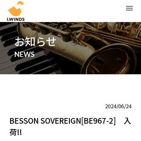
M
e
n
u
お知らせ
NEWS
2024/06/24
BESSON SOVEREIGN[BE967-2] 入
荷!!